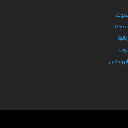
يسبوك
يسبوك
ائية
سوب
اترونكس