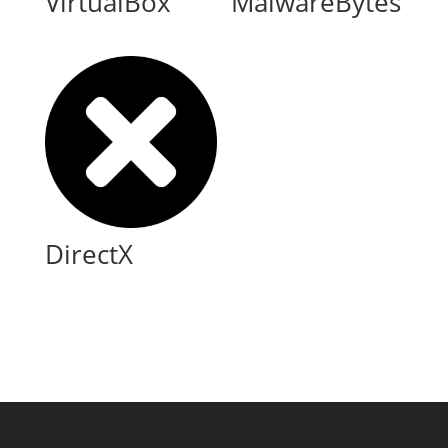
VirtualBox
MalwareBytes
DirectX