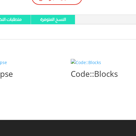
النسخ المتوفرة
متطلبات النظ
ipse
Code::Blocks