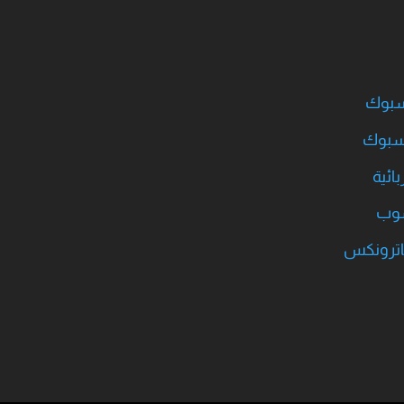
يسبوك
يسبوك
ائية
سوب
اترونكس